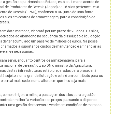
e a gestão do património do Estado, está a ultimar o acordo de
al de Produtores de Cereais (Anpoc) de 16 silos pertencentes à
ento de Cereais (EPAC), confirmou o DN junto de uma fonte
 os silos em centros de armazenagem, para a constituição de
ereais.
 tem data marcada, vigorará por um prazo de 20 anos. Os silos,
m deixados ao abandono na sequência da dissolução e liquidação
s de ter acumulado um passivo de milhões de euros. Na posse
o chamados a suportar os custos de manutenção e a financiar as
velar-se necessárias.
ossam servir, enquanto centros de armazenagem, para a
a nacional de cereais", diz ao DN o ministro da Agricultura,
mas destas infraestruturas estão preparadas para proceder à
stá sujeito a uma grande flutuação e este é um contributo para os
 cereal mais cedo, numa altura em que lhes seja mais
 como o trigo e o milho, a passagem dos silos para a gestão
"controlar melhor" a variação dos preços, passando a dispor de
anter uma gestão de reservas e vender em condições de mercado