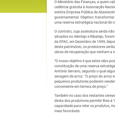
O Ministério das Finanças, a quem cab
cedência gratuita à Associação Nacion
extinta Empresa Pública de Abastecim
governamental. Objetivo: transformar
uma reserva estratégica nacional de c
O contrato, cuja assinatura ainda não
situados no Alentejo e Ribatejo, fora
da EPAC, em Dezembro de 1999, depoi
deste património, os produtores serã
obras de recuperação que venham a re
"O nosso objetivo é que estes silos p
constituição de uma reserva estratégic
António Serrano, segundo o qual algu
secagem de arroz. "O preço do arroz e
pequenos produtores poderem vender o
conveniente em termos de preço."
Também no caso dos restantes cereais,
direta dos produtores permitir-lhes-á 
capacidade para reter os produtos, m
mais favoráveis.