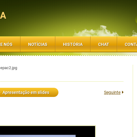
SA
E NÓS
NOTÍCIAS
HISTÓRIA
CHAT
CONT
epac2.jpg
Apresentação em slides
Seguinte